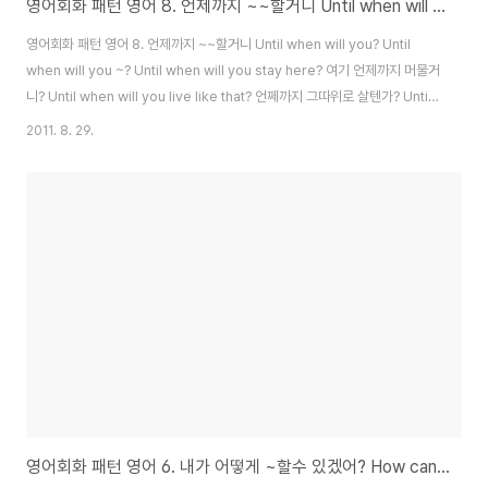
영어회화 패턴 영어 8. 언제까지 ~~할거니 Until when will you?
영어회화 패턴 영어 8. 언제까지 ~~할거니 Until when will you? Until
when will you ~? Until when will you stay here? 여기 언제까지 머물거
니? Until when will you live like that? 언쩨까지 그따위로 살텐가? Until
when will you be in Korea 언제까지 한국에 있을거니? When will you
2011. 8. 29.
grow up? 언제 철들래? Until when will you be sleeping? 언제까지 잠
만 쳐잘래? 늘 행복하고 건강하세요^^ 손가락 모양 꾸욱 추천 부탁드립니
다.~~ 로그인 안하셔도 된답니다.
영어회화 패턴 영어 6. 내가 어떻게 ~할수 있겠어? How can I ~?