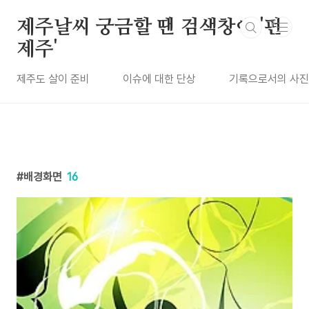
본문 바로가기
제주날씨 궁금할 땐 검색창에 '펀
제주'
제주도 살이 준비
이슈에 대한 단상
기록으로서의 사진
배경화면
16