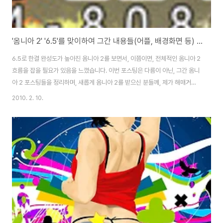
'옴니아 2' '6.5'를 맞이하여 그간 내용들(어플, 배경화면 등) 정리
6.5로 한결 완성도가 높아진 옴니아 2를 보면서, 이쯤이면, 전체적인 옴니아 2
흐름을 잡을 필요가 있음을 느꼈습니다. 이번 포스팅은 다름이 아닌, 그간 옴니
아 2 포스팅들을 정리하며, 새롭게 옴니아 2를 받으신 분들께, 제가 해매거나
고민했던 부분들에 대해서 조금이나마 도움이 될법한 내용들 모음입니다. 어플
2010. 2. 10.
이라는 게 뭘까라는 물음을 가지기전 옴니아 2에 대한 기본적인 지식을 스스로
키우려고 했던 포스팅들입니다.^^ 크게 쓸만한 내용들은 없지만, 간혹, 엉뚱한
것에서 막히는 분들께는 조금은 도움이 될거라고 여겨집니다.^^
2009/12/26 - [옴니아 2 주절주절] - 옴니아 2 '리셋' 혹은 '초기화' 시키기
2009/12/26 - [옴니아 2 주절주절] - 옴니아 2 'new pc studio' ..