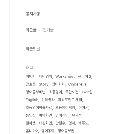
공지사항
최근글
인기글
최근댓글
태그
이명박
패턴영어
Worksheet
옴니아 2
강호동
Story
영어회화
Cinderella
영어공부비법
초등영어
무한도전
1박2일
English
신데렐라
파워포인트 게임
초등영어학습자료
초등영어게임
아이폰
동영상
바탕화면
영어게임
유재석
알파벳
배경화면
안철수
영어
제주도
옴니아2
영어동화
영어공부법