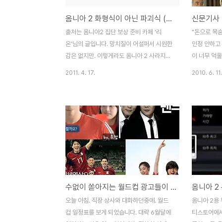
옴니아 2 화형식이 아닌 파괴식 (동영상)
출처는 옴니아2 집단 보상 준비 카페 '리
"돈으로 목숨
온'님의 글입니다. 망치질이 어설퍼서 시원한
인정 안하고
감은 없지만. 이렇게라도 옴니아 2 사라지는
이 너무 억울
것을 보니. 통쾌한 맛이 있습니다. 저도 약정
생각에 손에 
2011. 4. 17.
2010. 6. 11.
끝나고 네비도 DMB도 안되고 하면.. 집에 몇
후 맨날 술로
개 더 있을 삼성 로고 박힌 몇개와 시원한 파
없다고. 우
괴의식을 치르려고 합니다. 한 서너달 남았으
나오지 않게
려나 모르겠습니다. 옴니아2 버티고 계신분
막기 위해서
들은 아마 저와 비슷한 생각이시겠죠. ㅎㅎ
탕정 공장 앞
대리만족이나마 하시라고 동영상 가져와 봅
린 어느 젊
니다. ^^
출처 : ‘삼
하나의 가족
해 삼성 반도
수없이 쏟아지는 월드컵 광고들이 아쉽고 씁쓸한 이유..
장안에서 일
받지 못하고
오늘 아침. 직장 상사와 대화하던중에. 월드
옴니아 2용
상에 알려지
컵 일정표를 보게 되었습니다. 대략 6월달에
티스토어에서