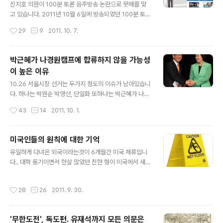
오르고 생방송에 임하고 있다는 내용이 눈물짓게 만들기도
신지호 의원이 100분 토론 음주방송 논란으로 뭇매를 맞
했습니다. 크리스티나의 약진과 과감한 투개월의 변신 크
고 있습니다. 2011년 10월 6일에 방송되었던 100분 토론
리스티나는 라이언킹의 주제가로 유명한 엘튼존의 Can y
에 나왔던 신지호 의원의 음주 방송 때문입니다. 기사를 빌
작성시간
29
9
2011. 10. 7.
ou feel the love tonight을 열창했습니다. 심사위원들
자면 눈은 풀리고, 혀는 꼬이고 논점을 빗겨가고... 신지호
은 특유의 feel에 자신감이..
의원은 방송 3-4시간전에 폭탄주를 마셨다 합니다. 나경
원 서울시장 후보의 대변인인 만큼 관련된 일로 마셨을거
박근혜가 나경원캠프에 합류하지 않을 가능성
라 생각합니다. 기자들이 함께 참석을 했다하니. 더 그랬을
이 높은 이유
가능성이 높을것 같습니다. 기사에 의하면 신지호 의원은
글 내용
쏘맥 폭탄주를 마셨다 하는데, 보통의 높은 양반들이 양주
10.26 서울시장 선거는 두가지 정도의 이슈가 남아있습니
와 맥주의 폭탄주를 먹는것을 감안하건데, 앞으로 서민정
다. 하나는 박원순 박영선, 단일화 또하나는 박근혜가 나경
치를 펼칠 나경원 의원의 대변인으로서 음주마저 서민과
원캠프에 합류하느냐 하지 않느냐입니다. 박원순이 민주당
작성시간
43
14
2011. 10. 1.
눈높이를 맞추는 그 정신을 높게 평가하지 않을수가 없습
과 단일화 논의를 한다는 것 자체가 안철수원장이었다면
니다. 손석희 아나운서가 진행했던 1..
이런 행보를 걸었을까 하는 의문이 들기 때문에. 그 이상의
의미없는 사견은 그만두겠습니다. 나경원은 몸이 달아있습
미국인들의 원칙에 대한 기억
니다. 지지율 격차가 어중간하다보니, 어느때보다 박근혜
글 내용
유일하게 다녀온 외국이라는것이 6개월간 미국 체류입니
의 지원사격이 꼭 필요한 노릇입니다. 언젠가 대선까지 욕
다.. 대학 동기이면서 한살 많았던 친한 형이 미국에서 새로
심을 낼것으로 보이는 그녀이기 때문에 이번 서울 시장 선
운 일을 벌인다기에 도움이 필요하다 해서. 일을 도우면서
거의 패배는 용납하기 어렵울 것이기 때문입니다. 한나라
함께 생활을 했더랬지요^^.. 간김에 영어도 좀 배워볼까 하
당 입장에서도 이석연 변호사를 팽시키면서, 나경원을 전
작성시간
28
26
2011. 9. 30.
고 마음을 먹었지만, 생활권 만나는 사람의 90프로가 남미
폭적으로 지원해주는 것은, 당내에서 나경원의 입지를 어
사람들이었습니다. 그러다보니 영어는 커녕 스페인어만 날
느정도 인정하고 미래를 내다보는 처세가 아닐듯 싶습니..
림으로 배우고 왔습니다. 제대로 하지도 못하고, 그저 하루
'무한도전', 독도편. 유재석까지 모든 의문은
하루 넘기기 위한 스페인어를 영어와 섞어서 구사를 해야