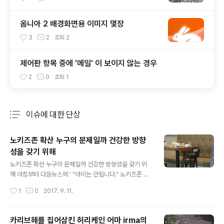
옴니아 2 배경화면용 이미지 몇장
3
2
조회
2
제어판 항목 중에 '메일' 이 보이지 않는 경우
2
0
조회
1
이슈에 대한 단상
분류 전체보기
주요 글 목록
노키즈존 확산 누구의 문제일까 건강한 방향
성을 갖기 위해
글 내용
노키즈존 확산 누구의 문제일까 건강한 방향성을 갖기 위
해 아침부터 다음뉴스에 ' "아이는 안됩니다." 노키즈존 확
산 찬성 혹은 반대 ' 라는 뉴스가 눈에 들어옵니다. 저또한
작성시간
1
0
2017. 9. 11.
5살 남자아이를 키우고 있는 부모입장에서 남의 일로 넘어
갈수만은 없는 뉴스입니다. 노키즈존 노키즈 이 단어들과
떨어질수 없는 맘충이라는 단어 엄마의 맘에 벌레 충을 붙
카리브해를 집어삼킨 허리케인 어마 irma의