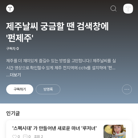
검색하기
티스토리
제주날씨 궁금할 땐 검색창에
'펀제주'
구독자
0
제주를 더 재미있게 즐길수 있는 방법을 고민합니다.! 제주날씨를 실
시간 영상으로 확인할수 있게 제주 전지역에 cctv를 설치하여 '펀제
주닷컴' 사이트를 운영중이며 핫플레이스 일변도의 제주여행을 탈피
...더보기
하여, 제주 구석구석 숨겨진 역사와 문화를 '보물찾기'라는 즐거운 여
정을 통해 함께 할수 있도록 보물을 숨기고 다니고 있습니다! 아름다
구독하기
방명록
신고하기 레이어
열기
운 제주 풍경을 인스타그램 'funjeju' 를 통해 나누고 공유하며, 유튜
브 '펀제주'를 통해 설치한 cctv 영상 또한
인기글
'스펙시대' 가 만들어낸 새로운 마녀 '루저녀'
0
0
조회
2