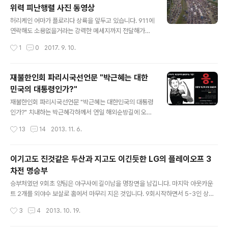
여 맘충이라는 신조어가 탄생했습니다. 예전에 우리는 충
위력 피난행렬 사진 동영상
이라는 글자를 식충이나 잠충등 혐오스럽지 않은 범위안에
글 내용
서 귀여운 수준으로 놀리듯 사용하곤 했으나. 근자에 '충'
허리케인 어마가 플로리다 상륙을 앞두고 있습니다. 911에
맘충 한남충등 극단적 대립을 부르는 글자로 사용되고 있
연락해도 소용없을거라는 강력한 메세지까지 전달해가며
는듯 합니다. 맘충이라는 단어에 대한 시각은 일단 접어두
어마를 앞두고 인근 50만명의 피난민들이 어마를 피해 피
작성시간
1
0
2017. 9. 10.
고 일단 맘충이라고 불리는 사람들의 사례를 보거나 듣다
난행렬을 이루고 있습니다. 카리브해를 집어삼키며 벌써 1
보면 충분히 욕먹을 만하다는 것에는 이견이 ..
8명의 사망자를 낸 허리케인 어마는 미국의 상륙을 앞두고
얼마나 큰 피해를 줄지 상상조차 할수 없는 지경이라고 합
재불한인회 파리시국선언문 "박근혜는 대한
니다. 카리브해를 거치면서도 카테고리 5를 유지하는 초거
민국의 대통령인가?"
대 허리케인 어마 irma 미국인들에게는 악몽같은 카트리
글 내용
나의 기억을 아니 그 이상의 두려움을 안기고 있습니다. 미
재불한인회 파리시국선언문 "박근혜는 대한민국의 대통령
국 트럼프 정부는 네오나치 신인종갈등에, 강력한 불법체
인가?" 치내하는 박근혜각하께서 연일 해외순방길에 오르
류자 정책으로 전세계적으로 지탄을 받고 있지만 이번 어
고 있습니다. 지난 MB정권에서 치내하는 MB님게서 해외
작성시간
13
14
2013. 11. 6.
마의 걱정앞에 전 세계인들은 미국인들의 안위에 대해 한
순방길에 오르실때 댓글에 '차라리 집밖에서 조용히 지내
목소리로 걱정을 하고 있습니다. 어마 이전에 하비..
다 와라 집안에서 사고는 그만치고' 이런 댓글이 기억에 남
습니다. 어쨌든 친애하는 박근혜각하께서는 연일 모호한
이기고도 진것같은 두산과 지고도 이긴듯한 LG의 플레이오프 3
추상적인 멘트만 늘어놓고 있어 사실 뭘 하시는 지도 잘 모
차전 명승부
르겠습니다. 그럴수 밖에 없는것이 국격을 높이기 위해 한
글 내용
복도 수시로 갈아입으셔야겠고, 가카의 한복 자태가 참으
승부처였던 9회초 양팀은 야구사에 길이남을 명장면을 남깁니다. 마지막 아웃카운
로 고우십니다. 출처 : http://media.daum.net/econo
트 2개를 외야수 보살로 홈에서 마무리 지은 것입니다. 9회시작하면서 5-3인 상황
mic/others/newsview?newsid=2013061203271
1사후 3루타와 단타로 맞이한 5-4 게다가 폭투로 이어진 1사 2루의 찬스에서 연달
작성시간
3
4
2013. 10. 19.
2825&srchid=IIM%2Fnews%2F68874663%2Fd
아 안타 두개가 터지는데 기가막힌 좌우익수의 홈송구와 몸을 아끼지 않은 포수 최재
c72b8..
훈의 블로킹과 태그 플레이로 LG는 패배의 쓴잔을 마실수 밖에 없었습니다. 마지막