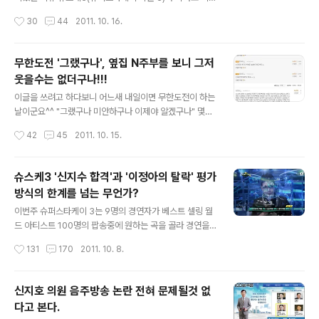
위사실 유포로 벌금형을 당할까 두려워 여쭙고자 합니다.!!!
고 있습니다. 크리스와 신지수가 탈락자로 선정된 이번방
작성시간
30
44
2011. 10. 16.
저같이 우둔한 민초는 보이는 그대로를 믿는 경향이 강하
송에서는 울랄라세션이 또 다시 새로운 모습으로 3회 연속
다보니, 섣부르게 동영상만 보고 ..
슈퍼패스라는 대단한 모습을 보여주었습니다. 이번 미션은
Invitation Mission. 그들이 노래를 불러주고 싶은 대상
무한도전 '그랬구나', 옆집 N주부를 보니 그저
들을 정해놓고 편곡과 무대구성까지 컨셉자체를 이끌어 가
웃을수는 없더구나!!!
는 내용이었습니다. 이제 이들의 경연은 경연을 뛰어넘어
글 내용
시청자들도 방청객들도 심사위원들도 그들의 재능에 감탄
이글을 쓰려고 하다보니 어느새 내일이면 무한도전이 하는
하는 경지에 이르렀다고 볼수 있을것 같습니다. 탈락자에
날이군요^^ "그랬구나 미안하구나 이제야 알겠구나" 몇글
초점이 맞춰지는 것이 아니라, 그들이 이번에는 또 어떤 모
자 되지도 않는 문장으로 많이도 웃을수 있는 한주였습니
작성시간
42
45
2011. 10. 15.
습들을 보여줄까가 기대되는 방송이 되어버린듯 합니다.
다. 하지만 다양한 여러사람들과 이야기하다 보니.. 새삼스
울랄라세션이 미인을 그들의 노래로 소화하..
럽게 이 문장들에 그냥 웃고 지나칠수만은 없었던 코드들
을 들여다보게 되었습니다. 가장 단순한 의미로 받아들이
슈스케3 '신지수 합격'과 '이정아의 탈락' 평가
자면 길에게 변명의 시간을 내준듯 자체적으로 꾸짖는 화
방식의 한계를 넘는 무언가?
법으로서 사용합니다. 길을 보호하기 위해 그랬구나!! 알겠
글 내용
구나!!. 지난주 방송되었던 무한도전을 쉽게 정리하자면, 길
이번주 슈퍼스타케이 3는 9명의 경연자가 베스트 셀링 월
에 대한 김태호 혹은 무한도전의 보호본능, 방통위에 대한
드 아티스트 100명의 팝송중에 원하는 곡을 골라 경연을
어여쁜 디스라고 할수 있을것 같습니다. 길은 무한도전을
벌이는 내용이었습니다. 기본적으로 뛰어난 노래실력에 팝
작성시간
131
170
2011. 10. 8.
함께 한 이후 이렇다할 활약을 보이지 못하고, 길이 참여하
송이라는 이점까지 더해져 크리스티나의 약진이 두드러진
고 있는 다른 예능과 비교해서도 다소 섞이지..
이번 경연에서 울랄라세션이 open arms를 완벽한 고음
과 하모니를 뽐내면서 2주 연속 1위를 차지하는 영광을 안
신지호 의원 음주방송 논란 전혀 문제될것 없
았습니다. 한편 울랄라세션의 리더인 임윤택의 암이 3기가
다고 본다.
아니라 4기이고, 공연이 힘들정도의 아픔을 견디며 무대에
글 내용