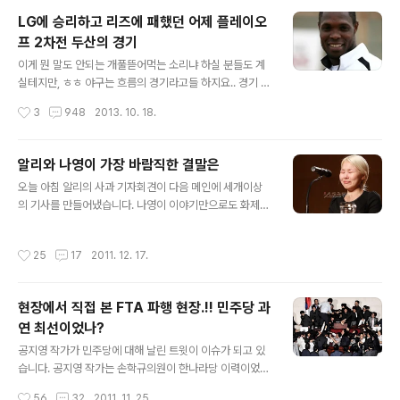
투수였던 두산 마무리 정재훈은 나와서 한것이라고는 안타를 맞은것 밖에 없었는데
LG에 승리하고 리즈에 패했던 어제 플레이오
어쨌든 경기의 세이브 투수가 되었습니다. 아웃카운트를 두개 잡은 셈이지만, 나와서
프 2차전 두산의 경기
첫타자부터 마지막 타자까지 안타만 맞고 세이브투수가 되었다는건 진귀하기도 하
글 내용
고 부끄럽기도 한일이네요. 오늘 두산 입장에서는 정말 짜릿하게 승리를..
이게 뭔 말도 안되는 개풀뜯어먹는 소리냐 하실 분들도 계
실테지만, ㅎㅎ 야구는 흐름의 경기라고들 하지요.. 경기 초
반에 점수를 내면 그 이후에는 추가점과 추격점에 따라서
작성시간
3
948
2013. 10. 18.
분위기가 왔다갔다 경기막판에 승패가 뒤집어 지기도 합니
다. 어제 LG는 초반 2득점을 하긴 했지만, 경기 중반까지
있었던 계속된 찬스를 두산의 호수비와 적시타가 나오지
알리와 나영이 가장 바람직한 결말은
않아 추가 점수를 획득하는데 실패했습니다. 야구겪언에
글 내용
오늘 아침 알리의 사과 기자회견이 다음 메인에 세개이상
위기뒤에 찬스라는 말이 있지요. 두산은 분명 흐름을 가져
의 기사를 만들어냈습니다. 나영이 이야기만으로도 화제거
올수 있었습니다. 몇번이나 좋은 찬스를 LG가 날렸기에 충
리일텐데 알리의 성폭행 고백은 기자들의 좋은 먹잇감이
분히 그러할만 했습니다. 근데 LG 리즈가 크레이지 모드였
된셈이지요 댓글들을 훑어보니 알리의 눈물은 진정성이 느
던 겁니다. ㅎㅎ 리즈는 원래 광속구 투수입니다. 어제도 1
작성시간
25
17
2011. 12. 17.
껴진 모양이입니다 알리의 문제는 무엇일까요 그녀가 성폭
49부터 160까지 마구마구 찍어댔습니다. 결국 리즈에게
행 사실을 고백하기전까지는 나영이를 앨범에 이용해먹었
점수를 뽑아내는 공식은 4구와 死구..
다 가사들도 납득하기 어렵다 나영이를 치유하기 위함인지
현장에서 직접 본 FTA 파행 현장.!! 민주당 과
상처를 더 후벼파기 위함인지 개념이 없다 우리사회에서
연 최선이었나?
성폭행은 가해자에게는 너무나 관대한 처벌을 게다가 술까
글 내용
지 마셨다하면 덕 관대한 처벌을 그리고 피해자들은 죽을
공지영 작가가 민주당에 대해 날린 트윗이 이슈가 되고 있
때까지 상처를 안고 살아야하며 수사과정에서도 보호받지
습니다. 공지영 작가는 손학규의원이 한나라당 이력이었다
못하고 오히려 그럴만 하지 않았는냐 추궁당하기 일쑤입니
는것을 거론하면서 '파견'이라는 단어까지 사용하며 격한
작성시간
56
32
2011. 11. 25.