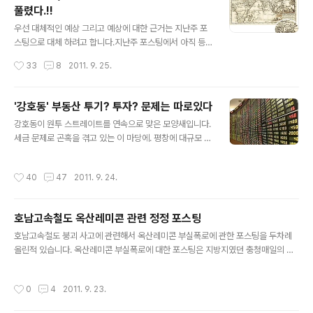
풀렸다.!!
했던지라, 영어도 스페인어도 하나도 늘지 않았어요 흑 좌
글 내용
우지간 6개월 동안의 미국 체류기간동안 정말 여러가지 사
우선 대체적인 예상 그리고 예상에 대한 근거는 지난주 포
건들이 있었는데, 가장 크게 느꼈던 것은 그들의 몸에 벤 원
스팅으로 대체 하려고 합니다.지난주 포스팅에서 아직 등
칙에 관한 이야기를 해보고자 합니다. Wet Floor Cautio
장하지 않았던 것과 이번주 추가된 내용에 대해서 훑어 보
작성시간
33
8
2011. 9. 25.
n 뭔지 아시겠죠? 손님..
고 가장 궁금하기도 한 유재석에 대한 이야기를 해보고자
합니다. 2011/09/20 - [이슈에 대한 단상] - 무한도전,
'눈치게임'에 '독도'에 대한 메세지가? 지난 주 포스팅에서
'강호동' 부동산 투기? 투자? 문제는 따로있다
이미 독도에 관한 이야기를 풀은 적이 있습니다.이번주로
글 내용
강호동이 원투 스트레이트를 연속으로 맞은 모양새입니다.
이 예측이 대부분 맞았다는 것이 드러났습니다. 독도의 우
세금 문제로 곤혹을 겪고 있는 이 마당에. 평창에 대규모 임
편번호였던 799-805 805라는 숫자가 이번주에 등장하
야를 사들이면서 투기논란에 휩싸이고 있습니다. 강호동의
지 않을까 했었는데.. 역시나 가방이 하나가 더 있었고, 그
평창 땅 매입을 따져보기전에 투자와 투기의 차이에 대해
가방의 비밀번호는 805였습니다. 캡셔 사진을 보면서 나
작성시간
40
47
2011. 9. 24.
서 먼저 짚어봐야할것 같습니다. 주식은 투자혹은 투기? 부
머지 내용들을 살펴보겠습니다. 805가 등장했습니다. 1편
동산은 무조건 투자? 혹은 투기.. 아래 개념설명이면 어느
에서도 가방 비밀번호로..
정도 방향이 잡힐듯 합니다.뭐 물론 투자와 투기의 개념에
호남고속철도 옥산레미콘 관련 정정 포스팅
대한 정의는 어떤 관점에서 보느냐에 따라서 다르겠지만
글 내용
전 아래 개념 설명이 현재 국민정서에 부합된다 여겨집니
호남고속철도 붕괴 사고에 관련해서 옥산레미콘 부실폭로에 관한 포스팅을 두차례
다. 투기가 단순한 시세차익만을 위한 거래라면 투자는 합
올린적 있습니다. 옥산레미콘 부실폭로에 대한 포스팅은 지방지였던 충청매일의 기
리적 거래행위를 통해 개인의 이익뿐만 아니라 사회적 효
사를 토대로 작성한것이었는데. 9월 21자로 폭로 내용이 근거없는 내용이었다는 정
용을 증가 시키는 형태 즉 둘의 차이는 재화에 대한 실수요
정기사가 충청매일에 올라왔습니다. 댓글 달아주신 분들에게 양해구하지 못하고 삭
작성시간
0
4
2011. 9. 23.
냐 가수요냐의 차이로 찾아볼수 있습니다. 주..
제 하게 된점 사과 드리며 다소 감정적이긴 했지만, 애써 댓글 달아주시며 정정기사
확인해 보라며 말씀해주신 정체모를 댓글 달아주신 분께 감사드립니다.