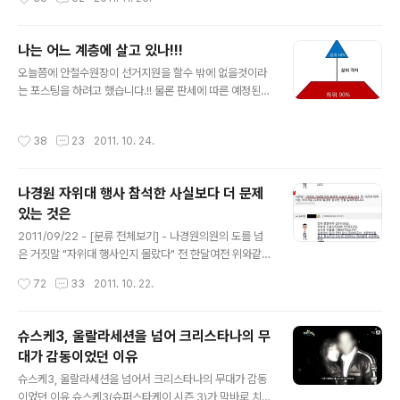
다 가해자가 처벌당하는것보다 더 중요한 것은 피해자가
심정을 감추지 못했습니다. 민주당은 이에 대해 손학규 의
시간을 두고 상..
원등 민주당 의원들이 기습처리에 대해서 알지 못했다고
이야기 하고 있고 오해라는 표현을 사용하고 있지만, 현재
나는 어느 계층에 살고 있나!!!
국민들의 정서가 공지영 작가의 말에 더 공감하고 있다는
글 내용
오늘쯤에 안철수원장이 선거지원을 할수 밖에 없을것이라
것에 대해 민주당은 알런지 모르겠습니다. (관련기사 "민주
는 포스팅을 하려고 했습니다.!! 물론 판세에 따른 예정된
“‘한나라 파견’ 공지영 트윗글 무책임”) 친한 지인이 국회
수순이기도 했겠지만, 도를 넘은 네거티브에 검찰까지 아
의원 비서관을 하고 있습니다. 오랜만에 네이트의 메신저
름다운재단에 대한 발빠른 수사대응이 맞물려, 안철수 원
를 통해서 이번 날치기 현장에 대해서 물어보게 되었습니
작성시간
38
23
2011. 10. 24.
장을 가만있게 하지 못한다는 내용으로 말이지요. 관련뉴
다. 결론적으로 그의 눈에 비친 민주당은 물리력을 강하게
스 "한명숙, 검찰이 박원순에게 독화살 꽂으려 한다." 安,
행사해서라도 의장석 탈환을 하고, 비준안 처..
선거 코앞 구원등판... 직접 유세땐 파괴력 예측불허 그런데
나경원 자위대 행사 참석한 사실보다 더 문제
이미 안철수 원장의 선거 지원에 대한 내용이 방송을 통해
있는 것은
나오고 있습니다.^^ 이쯤에서 안철수 원장을 한번 돌이켜
글 내용
볼 필요가 있을것 같습니다. 정치에는 전혀 뜻을 표명하지
2011/09/22 - [분류 전체보기] - 나경원의원의 도를 넘
않던 그가 갑작스런 서울시장 출마 결정과 박원순 후보와
은 거짓말 "자위대 행사인지 몰랐다" 전 한달여전 위와같은
의 단일화 결정 그리고 지금의 선거지원단계까지.!!! 누가
글을 남긴적이 있습니다. 제목 그대로 자위대 행사에 관한
작성시간
72
33
2011. 10. 22.
그를 냄새나는 정치판으로 끌어들이고 ..
거짓말이라고 생각했던 나경원후보의 말씀에 대해서 화가
나서 올린 글이지요 근데 오늘 웹서핑 중에 무시무시한 내
용을 보게 되었습니다. 출처가 어딘지 모르겠지만, 위 내용
슈스케3, 울랄라세션을 넘어 크리스타나의 무
을 보자면 나경원의원께서 직접 자위대 기념행사에 참석한
대가 감동이었던 이유
사실이 없다하시면서, 동 사건에 대해서 허위사실 유포로
글 내용
벌금형 승소했다고 밝히고 있습니다. 나경원의원의 이런
슈스케3, 울랄라세션을 넘어서 크리스타나의 무대가 감동
이력을 모르고 제가 우둔하게 허튼말을 했다면 저또한 허
이었던 이유 슈스케3(슈퍼스타케이 시즌 3)가 막바로 치닫