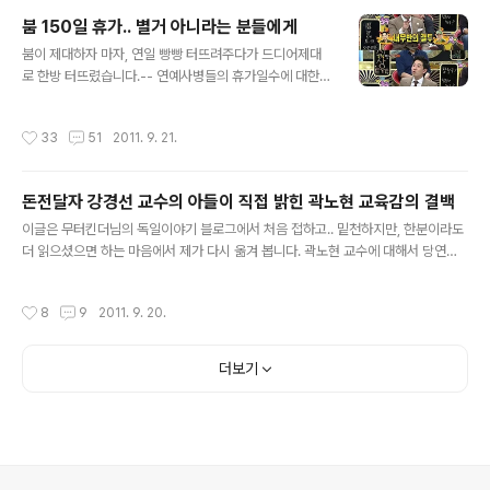
붐 150일 휴가.. 별거 아니라는 분들에게
글 내용
붐이 제대하자 마자, 연일 빵빵 터뜨려주다가 드디어제대
로 한방 터뜨렸습니다.-- 연예사병들의 휴가일수에 대한
문제가 불거진것 인데요.. 150일이라면, 근 반년에 해당하
는 기간인데. 일반 사병들로서는 생각하기 힘든 숫자입니
작성시간
33
51
2011. 9. 21.
다. 많이 달라졌을테지만, 제 경우를 기억해 보자면 전 백일
휴가가 없었기 때문에(논산 면회 마지막 세대입니다.^^) 첫
휴가는 자대배치 받고 난 후에 일병휴가가 첨이었습니다. 1
돈전달자 강경선 교수의 아들이 직접 밝힌 곽노현 교육감의 결백
4박 15일 짜리이죠!! 그리고 진급할때마다 휴가가 주어지
글 내용
기 때문에 상병휴가 병장휴가 그리고 말년휴가.. 첫휴가는
이글은 무터킨더님의 독일이야기 블로그에서 처음 접하고.. 밑천하지만, 한분이라도
14박 15일이고 나머지 휴가는 9박 10일 그리고 말년휴가
더 읽으셨으면 하는 마음에서 제가 다시 옮겨 봅니다. 곽노현 교수에 대해서 당연히
는 4박 5일로 기억됩니다. 그러니까 총 40일 정도의 휴가
지지를 보내고 응원하고 있지만, 저를 포함한 많은 분들이, 일단은 그 팩트에 대해서
를 받은 셈이군요... 기본책정되어있는 휴가 일수입니다(전
궁금했을것 같습니다. 주위에 곽노현도 똑같다라는 이야기가 퍼지기 시작하고, 많은
작성시간
8
9
2011. 9. 20.
24개월 복무햇습니다...
말들로 그럴리 없다라고 해보아도.. 사실 이런 증언(?) 하나가 절실했었습니다. 무터
킨더님의 독일이야기에 소개된 이 내용은 . 곽노현 교육감과 박교수사이에서 돈을 전
달했다고 알려진 강경선 교수의 아들이 트위터에 직접 밝힌 글입니다. 한분이라도 직
더보기
접 읽어보시고, 상황에 대해서 객관적으로 판단하실수 있었으면 좋겠습니다.. 곽노현
사건. 아 직까지도 곽 교육감의 2억 전달에 관한 정확한 ..