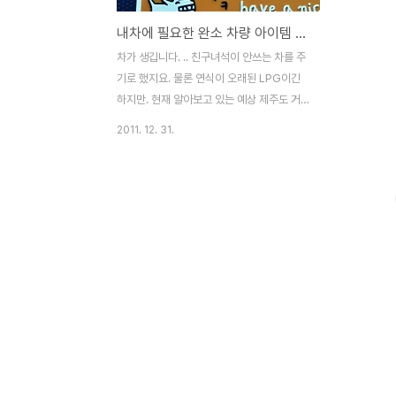
내차에 필요한 완소 차량 아이템 세가지~~
차가 생깁니다. .. 친구녀석이 안쓰는 차를 주
기로 했지요. 물론 연식이 오래된 LPG이긴
하지만. 현재 알아보고 있는 예상 제주도 거
주지가. 외진곳인지라 차가 꼭 필요하긴 했거
2011. 12. 31.
든요^^ 때마침 차에 필요한 차량용품 3종세
트를 선물로 받게 되었습니다.ㅎㅎ 요즘 스마
트폰이 대부분 네비게이션용으로 쓰이니, 스
마트폰을 미끄러지지 않게 받칠수 있는 논슬
립패드와.. 깜직한 주차알림판. 고속도로 왔
다갔다할때 티켓 보관할때 개인적으로 가장
많이 쓰고 있는. ㅎㅎ 썬바이져포켓까지!! 사
실 제 차를 굴려본게 몇해전일입니다. 그동안
은 차를 빌려타거나 대중교통을 이용하다보
니. 자동차 용품을 직접 구입해본적이 없었습
니다. 논슬립패드같은 경우 예전에 매형차에
서 본적이 있었는데 사실 썩 좋질 않았습니