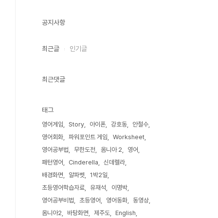
공지사항
최근글
인기글
최근댓글
태그
영어게임
Story
아이폰
강호동
안철수
영어회화
파워포인트 게임
Worksheet
영어공부법
무한도전
옴니아 2
영어
패턴영어
Cinderella
신데렐라
배경화면
알파벳
1박2일
초등영어학습자료
유재석
이명박
영어공부비법
초등영어
영어동화
동영상
옴니아2
바탕화면
제주도
English