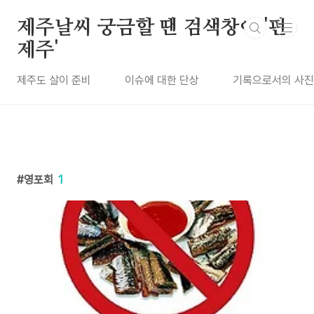
본문 바로가기
제주날씨 궁금할 땐 검색창에 '펀
제주'
제주도 살이 준비
이슈에 대한 단상
기록으로서의 사진
영포회
1