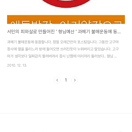
서민의 피와살로 만들어진 ' 형님예산 ' 과메기 불매운동에 동참합니다.
과메기 불매운동에 동참합니다. 정말 오래간만의 포스팅입니다. 그동안 고구마
장사에 열을 올리느라 방에 들어오면 쓰러진듯이 누워버리고 말았습니다. 고구
마가 생각보다 일찌감치 팔려버려서 잠시 난짬에 이리저리 둘러보다.. 형님 예
산에 과매기 불매운동 기사를 접하게 됩니다. '읍니다'는 고귀하신 이명박 대통
2010. 12. 13.
령각하님께서 어딘가를 방문해서 방명록에 저런 맞춤법을 쓰셨다는 것에 대한
패러디라고 합니다. 이런분을 찬양하는 것은 김일성을 찬양한것보다 훨씬더 가
1
치있다 할것 같습니다. 과메기 불매운동에 대한 이해를 돕기 위해 이걸 한번 보
실까요... 결식아동 급식 지원금:541억원 전액삭감 저소득층 에너지 보조
금:903억원 전액삭감 사회적 일자리 창출 지원금:340억원 삭감 노인 일자리
예산:190억원 삭감 한시적 생계구호..