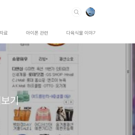
 자료
아이폰 관련
다육식물 이야기
펴보기