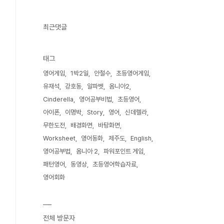
최근댓글
태그
영어게임
1박2일
안철수
초등영어게임
유재석
강호동
알파벳
옴니아2
Cinderella
영어공부비법
초등영어
아이폰
이명박
Story
영어
신데렐라
무한도전
배경화면
바탕화면
Worksheet
영어동화
제주도
English
영어공부법
옴니아 2
파워포인트 게임
패턴영어
동영상
초등영어학습자료
영어회화
전체 방문자