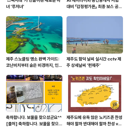
'스펙시대' 가 만들어낸 새로운 마
AI 제미나이와 공인중개사 시험
녀 '루저녀'
대비 「감정평가론」 최종 보스 공략
집
제주 스노클링 명소 완벽 가이드:
제주도 함덕 날씨 실시간 cctv 제
코난비치부터 숨은 비경까지, 인생
주 상세날씨 '펀제주'
샷과 맛집 탐방!
축하합니다. 보물을 찾으셨군요^^
제주도에 유독 많은 노키즈존 찬성
[출처] 축하합니다. 보물을 찾으셨
해야 할까 반대해야 할까 찬성 vs