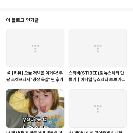
고 마음을 먹었지만, 생활권 만나는 사람의 90프로가 남미
느정도 인정하고 미래를 내다보는 처세가 아닐듯 싶습니..
사람들이었습니다. 그러다보니 영어는 커녕 스페인어만 날
림으로 배우고 왔습니다. 제대로 하지도 못하고, 그저 하루
하루 넘기기 위한 스페인어를 영어와 섞어서 구사를 해야
이 블로그 인기글
했던지라, 영어도 스페인어도 하나도 늘지 않았어요 흑 좌
우지간 6개월 동안의 미국 체류기간동안 정말 여러가지 사
건들이 있었는데, 가장 크게 느꼈던 것은 그들의 몸에 벤 원
칙에 관한 이야기를 해보고자 합니다. Wet Floor Cautio
n 뭔지 아시겠죠? 손님..
🥩 [리뷰] 오늘 저녁은 이거다! 쿠
스티비(STIBEE)로 뉴스레터 만
팡 로켓프레시 '냉장 목살' 찐 후기
들기｜이메일 뉴스레터 초보 가이
드