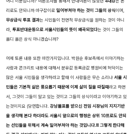
어디 이뿐입니까? 여론조사를 통해서 반대여론이 많았던
4대강
은 논
리로도 안되니까 마구잡이로
밀어부쳐야 하는 것이 그들의 상식
이며,
무상급식 투표 결과
는 시민들이 전면적 무상급식을 원하는 것이 아니
라,
투표반대운동으로 서울시민들의 뜻이 왜곡되었다
는 것이 그들의
옳디 옳은 상식 아니겠습니까?
어제 토론 내용 또한 마찬가지입니다. 박원순 후보측에서 이야기하는
사람과 콘크리트 내용에 대해서
분유값 등록금값 병원비에 허덕이는
많은 서울 시민들을 생각하라고 할때
이 사람들은 무슨 소리냐
서울 시
민들은 기본적 삶은 풍요롭기 때문에 이제 삶의 질을 따질때
라고 하면
서, 그것이 그들이 알고 있는 것이고 그들의 상식이라고 이야기하고
있
는것이지요
(당연합니다.
강남몰표를 받으신 전임 시장님의 지지기반
을 생각해 본다 하더라도 서울시 앞으로의 행정은 상위 10프로도 안되
는 선민들을 위해서 계속 밀어부쳐야 하는 것입니다.!!! 그렇게 한다해