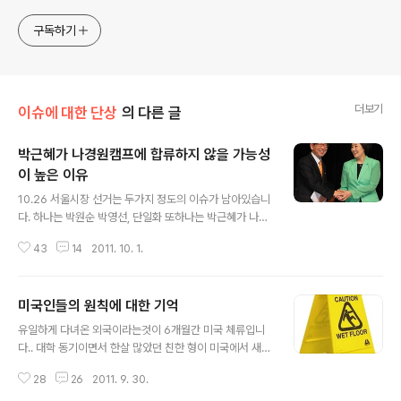
도의 제주여행을 탈피하여, 제주 구석구석 숨겨진 역사와 문화
를 '보물찾기'라는 즐거운 여정을 통해 함께 할수 있도록 보물
구독하기
을 숨기고 다니고 있습니다! 아름다운 제주 풍경을 인스타그램
'funjeju' 를 통해 나누고 공유하며, 유튜브 '펀제주'를 통해 설
치한 cctv 영상 또한
더보기
이슈에 대한 단상
의 다른 글
박근혜가 나경원캠프에 합류하지 않을 가능성
이 높은 이유
글 내용
10.26 서울시장 선거는 두가지 정도의 이슈가 남아있습니
다. 하나는 박원순 박영선, 단일화 또하나는 박근혜가 나경
원캠프에 합류하느냐 하지 않느냐입니다. 박원순이 민주당
43
14
2011. 10. 1.
과 단일화 논의를 한다는 것 자체가 안철수원장이었다면
이런 행보를 걸었을까 하는 의문이 들기 때문에. 그 이상의
의미없는 사견은 그만두겠습니다. 나경원은 몸이 달아있습
미국인들의 원칙에 대한 기억
니다. 지지율 격차가 어중간하다보니, 어느때보다 박근혜
글 내용
의 지원사격이 꼭 필요한 노릇입니다. 언젠가 대선까지 욕
유일하게 다녀온 외국이라는것이 6개월간 미국 체류입니
심을 낼것으로 보이는 그녀이기 때문에 이번 서울 시장 선
다.. 대학 동기이면서 한살 많았던 친한 형이 미국에서 새로
거의 패배는 용납하기 어렵울 것이기 때문입니다. 한나라
운 일을 벌인다기에 도움이 필요하다 해서. 일을 도우면서
당 입장에서도 이석연 변호사를 팽시키면서, 나경원을 전
28
26
2011. 9. 30.
함께 생활을 했더랬지요^^.. 간김에 영어도 좀 배워볼까 하
폭적으로 지원해주는 것은, 당내에서 나경원의 입지를 어