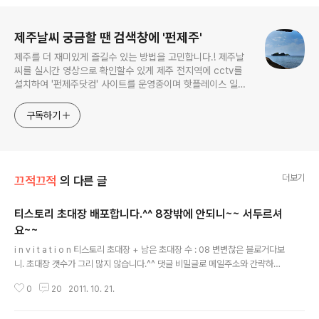
로그 정보
제주날씨 궁금할 땐 검색창에 '펀제주'
제주를 더 재미있게 즐길수 있는 방법을 고민합니다.! 제주날
씨를 실시간 영상으로 확인할수 있게 제주 전지역에 cctv를
설치하여 '펀제주닷컴' 사이트를 운영중이며 핫플레이스 일변
도의 제주여행을 탈피하여, 제주 구석구석 숨겨진 역사와 문화
를 '보물찾기'라는 즐거운 여정을 통해 함께 할수 있도록 보물
구독하기
을 숨기고 다니고 있습니다! 아름다운 제주 풍경을 인스타그램
'funjeju' 를 통해 나누고 공유하며, 유튜브 '펀제주'를 통해 설
치한 cctv 영상 또한
더보기
끄적끄적
의 다른 글
티스토리 초대장 배포합니다.^^ 8장밖에 안되니~~ 서두르셔
요~~
글 내용
i n v i t a t i o n 티스토리 초대장 + 남은 초대장 수 : 08 변변찮은 블로거다보
니. 초대장 갯수가 그리 많지 않습니다.^^ 댓글 비밀글로 메일주소와 간략하게
어떤 블로그를 만들고 싶으신지 적어주시면 초대장 보내드리겠습니다. 메일주
0
20
2011. 10. 21.
소와 블로그 소개가 양식이라면 양식일수 있겠습니다. 선착순이지만, 이 양식을
맞추지 못한 분께는 드리지 않겠습니다. 환절기에 건강하십시오 꾸벅^^ ------