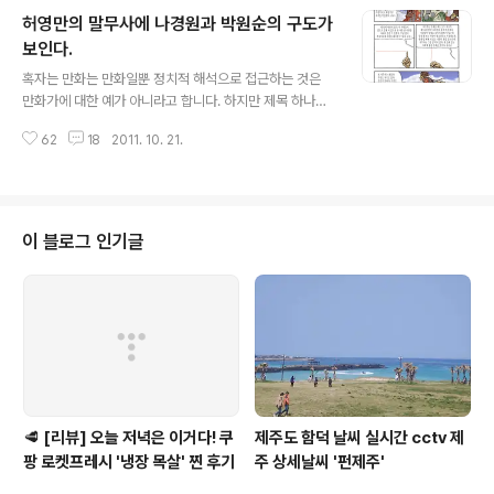
--------------------------아래는 기본 초대장 양식------------------
허영만의 말무사에 나경원과 박원순의 구도가
------------------------ 안녕하세요! 티스토리에 보금자리를 마련하시려
는 여러분께 초대장을 배포해 드리려고 합니다. 나만의, 내 생각을, 내 기억을 담
보인다.
글 내용
는 소중한 블로그를 만들고 싶다면 티..
혹자는 만화는 만화일뿐 정치적 해석으로 접근하는 것은
만화가에 대한 예가 아니라고 합니다. 하지만 제목 하나를
뽑아도, 기사 하나를 선택해도 주관이 개입되고 정치적 의
62
18
2011. 10. 21.
도가 내재 될수 있는것을...... 허영만 화백의 의중은 알길이
없습니다. 다만 이 웹툰을 보고 네티즌들 각자가 각자의 정
치적 색깔을 입혀 해석을 해가며 현재의 삶에 투영시키는
것은 그간 허영만 화백의 그림과 글들을 보자면, 어찌보면
독자들의 최소한의 도리라고 볼수도 있을 것 같습니다. 괜
이 블로그 인기글
한 포스팅으로 존경하는 허영만 화백에게 누가 되지를 않
길 바라면서, 몇일전 본 말무사 웹툰 중 몇컷을 캡쳐해와 개
인적으로 느껴진 10.26 서울시장 보궐선거 나경원 후보와
박원순 후보의 구도를 대입시켜보았습니다. "칭기스칸은
핏줄과 신분에 관계없이 인재를 ..
🥩 [리뷰] 오늘 저녁은 이거다! 쿠
제주도 함덕 날씨 실시간 cctv 제
팡 로켓프레시 '냉장 목살' 찐 후기
주 상세날씨 '펀제주'