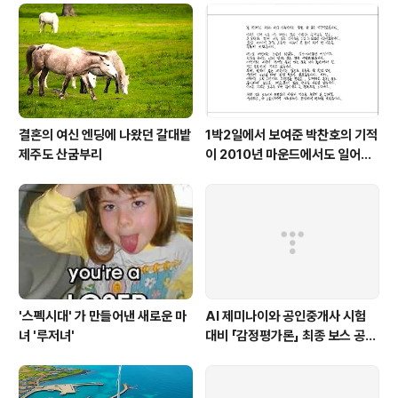
결혼의 여신 엔딩에 나왔던 갈대밭
1박2일에서 보여준 박찬호의 기적
제주도 산굼부리
이 2010년 마운드에서도 일어나
길 바랍니다.
'스펙시대' 가 만들어낸 새로운 마
AI 제미나이와 공인중개사 시험
녀 '루저녀'
대비 「감정평가론」 최종 보스 공략
집