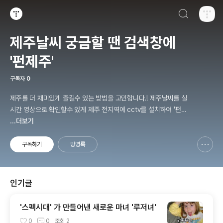
검색하기
티스토리
제주날씨 궁금할 땐 검색창에
'펀제주'
구독자
0
제주를 더 재미있게 즐길수 있는 방법을 고민합니다.! 제주날씨를 실
시간 영상으로 확인할수 있게 제주 전지역에 cctv를 설치하여 '펀제
주닷컴' 사이트를 운영중이며 핫플레이스 일변도의 제주여행을 탈피
...더보기
하여, 제주 구석구석 숨겨진 역사와 문화를 '보물찾기'라는 즐거운 여
정을 통해 함께 할수 있도록 보물을 숨기고 다니고 있습니다! 아름다
구독하기
방명록
신고하기 레이어
열기
운 제주 풍경을 인스타그램 'funjeju' 를 통해 나누고 공유하며, 유튜
브 '펀제주'를 통해 설치한 cctv 영상 또한
인기글
'스펙시대' 가 만들어낸 새로운 마녀 '루저녀'
0
0
조회
2