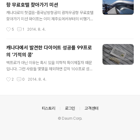
았던 와인도 하나 있었으니 밑에서 소개해 드릴게요.. 1. 와
항 무료호텔 찾아가기 미션
이너리 넌 정체가 뭐니? 벤쿠버 공항에 도착해서 홈스테이
글 내용
쥔장님께서 지프를 끌고와 저를 집까지 데려다 주는 동안
캐나다로의 첫걸음-중국남방항공의 광저우공항 무료호텔
와이너리라고 붙은 표지판을 자주 볼수 있었어요. 그림에
찾아가기 미션 와이프는 이미 제주도에서부터의 비행기표
포도모양이 있응게로 단순하게 포도주 만드는 곳인가부다
편이 완벽하게 준비가 되어있던터라 어차피 함께 가는 일
작성시간
5
1
2014. 8. 4.
하고 생각을 했는데 그렇게 단순하게 생각하기에는 와이너
정은 불가했기에. 부랴부랴 저가항공 이용해서 표를 끊긴
리는 하나의 문화로서 받아들여져야 겠구나 ..
했는데, 제주도와 육지를 오가는 저가항공들이야 오랫동안
골고루 타봤기 때문에 이제는 적응도 되었지만, 캐나다까
캐나다에서 발견한 다이어트 성공률 99프로
지 먼 여행에 ‘중국남방항공’ 여전히 머리속에 남아있는 M
의 '기적의 콩'
ade in china에 대한 불신감이랄까.. 그런것들이 존재하
글 내용
고 있었기 때문에 반신반의 하고 있었던 것이 사실이었습
백프로가 아닌 이유는 혹시 있을 의학적 특이체질자 때문
니다. 다행히 인천까지는 카페회원이기도 한 모모님께서
입니다. 그런 사람들 몇몇을 제외하면 감히 100프로 성공
동행해 주셔서 촌스럽지 않게 국내에서의 수속은 밟을 수
률을 감당할수 있을런지도 모르겠습니다. 개인의 성향에
작성시간
2
0
2014. 8. 4.
가 있었습니다. 이냥반 아직 총각입니다. 올해 나이가 얼마
맞게 맞춤형 다이어트가 가능하기 때문에 실로 혁신적이라
가 되더라. 우좌지간 저보다 많구요. 의외로(?) 여..
고 할수 있습니다. 기적의 다이어트 콩을 공개합니다. 두둥
저처럼 영어가 짧은 분들을 위해 간략한 해석을 첨부합니
다. '마법의 다이어트 콩' 1. 비닐을 제거하고 콩을 꺼낸다.
2. 콩을 아무 바닥에나 던져버린다. 3. 허리를 숙여서 콩을
의안내
티스토리
로그인
고객센터
집는데 여기서 중요한건 한번에 하나씩.. (이것이 다이어트
© Daum Corp.
의 핵심) 4. 이 과정을 각자의 체중감량 목표에 의거 무한반
복합니다.(혁신적 커스터마이징) 이 방법을 통해 당연히 다
이어트에 성공하실 많은 분들께 미리 축하의 박수를 드립
니다. 짝짝짝