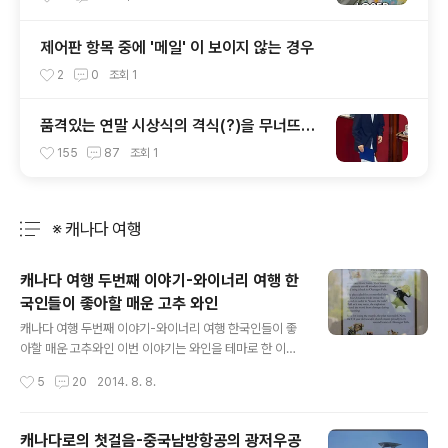
제어판 항목 중에 '메일' 이 보이지 않는 경우
2
0
조회
1
품격있는 연말 시상식의 격식(?)을 무너뜨린
구혜선의 교복 패션
155
87
조회
1
※ 캐나다 여행
분류 전체보기
주요 글 목록
캐나다 여행 두번째 이야기-와이너리 여행 한
국인들이 좋아할 매운 고추 와인
글 내용
캐나다 여행 두번째 이야기-와이너리 여행 한국인들이 좋
아할 매운 고추와인 이번 이야기는 와인을 테마로 한 이야
기에요.. 태어나서 이렇게 하루에 여러종류의 와인을 마실
작성시간
5
20
2014. 8. 8.
기회가 또 있을까 싶을정도로 정말 많은 종류의 와인을 흡
입한 하루의 이야기입니다. 부러운 분들도 있으시겠지만
역시 제 입맛에는 막걸리 쇠주!! 그렇지만 제 입맛에 딱 맞
캐나다로의 첫걸음-중국남방항공의 광저우공